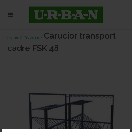
Carucior transport
Home
/
Produse
/
cadre FSK 48