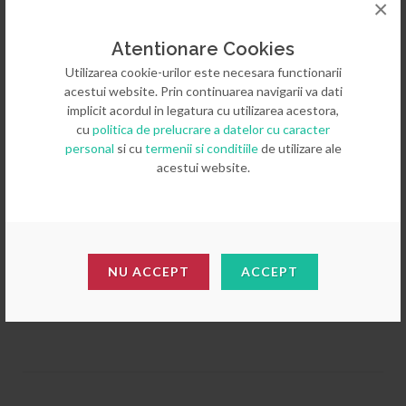
×
Atentionare Cookies
Utilizarea cookie-urilor este necesara functionarii
acestui website. Prin continuarea navigarii va dati
implicit acordul in legatura cu utilizarea acestora,
cu
politica de prelucrare a datelor cu caracter
personal
si cu
termenii si conditiile
de utilizare ale
acestui website.
Carucior transport cadre FSK 48
NU ACCEPT
ACCEPT
Pliant prezentare