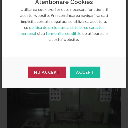
Atentionare Cookies
Utilizarea cookie-urilor este necesara functionarii
acestui website. Prin continuarea navigarii va dati
implicit acordul in legatura cu utilizarea acestora,
cu
politica de prelucrare a datelor cu caracter
personal
si cu
termenii si conditiile
de utilizare ale
Masina de sudat cu doua capete tip AKS
acestui website.
5305/2 FF - Second-hand - VANDUT!
Masina de sudat cu doua capete tip AKS 5305/2 FF
NU ACCEPT
ACCEPT