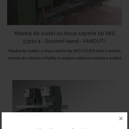
Masina de sudat cu doua capete tip AKS
5310/4 - Second-hand - VANDUT!
Masina de sudat cu doua capete tip AKS 5310/4 este o masina
extrem de robusta si fiabila ce asigura calitatea maxima a sudarii.
×