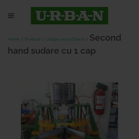
Second
Home
/
Produse
/
Utilaje second hand
/
hand sudare cu 1 cap