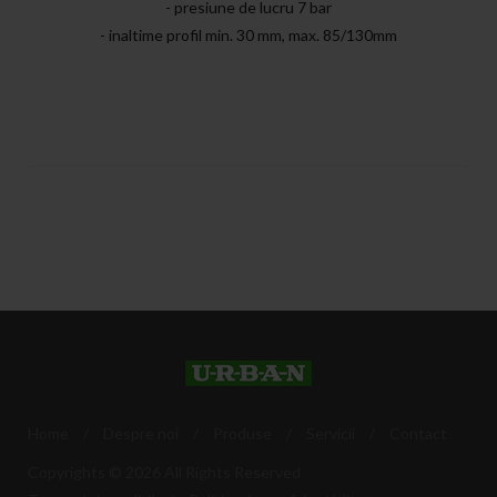
- presiune de lucru 7 bar
- inaltime profil min. 30 mm, max. 85/130mm
Home
/
Despre noi
/
Produse
/
Servicii
/
Contact
Copyrights © 2026 All Rights Reserved