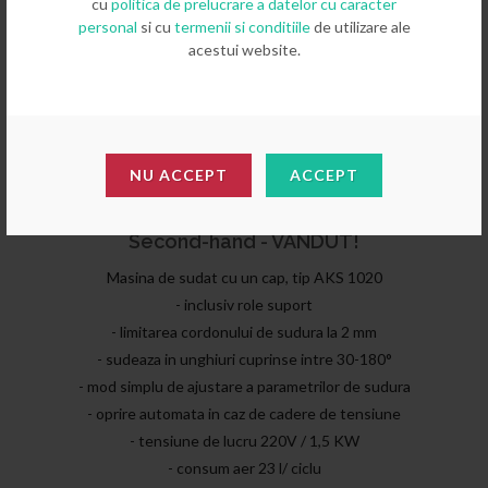
cu
politica de prelucrare a datelor cu caracter
personal
si cu
termenii si conditiile
de utilizare ale
acestui website.
NU ACCEPT
ACCEPT
Masina de sudat cu un cap tip AKS 1020 -
Second-hand - VANDUT!
Masina de sudat cu un cap, tip AKS 1020
- inclusiv role suport
- limitarea cordonului de sudura la 2 mm
- sudeaza in unghiuri cuprinse intre 30-180°
- mod simplu de ajustare a parametrilor de sudura
- oprire automata in caz de cadere de tensiune
- tensiune de lucru 220V / 1,5 KW
- consum aer 23 l/ ciclu