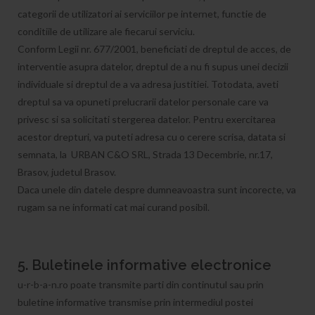
categorii de utilizatori ai serviciilor pe internet, functie de
conditiile de utilizare ale fiecarui serviciu.
Conform Legii nr. 677/2001, beneficiati de dreptul de acces, de
interventie asupra datelor, dreptul de a nu fi supus unei decizii
individuale si dreptul de a va adresa justitiei. Totodata, aveti
dreptul sa va opuneti prelucrarii datelor personale care va
privesc si sa solicitati stergerea datelor. Pentru exercitarea
acestor drepturi, va puteti adresa cu o cerere scrisa, datata si
semnata, la URBAN C&O SRL, Strada 13 Decembrie, nr.17,
Brasov, judetul Brasov.
Daca unele din datele despre dumneavoastra sunt incorecte, va
rugam sa ne informati cat mai curand posibil.
5. Buletinele informative electronice
u-r-b-a-n.ro poate transmite parti din continutul sau prin
buletine informative transmise prin intermediul postei