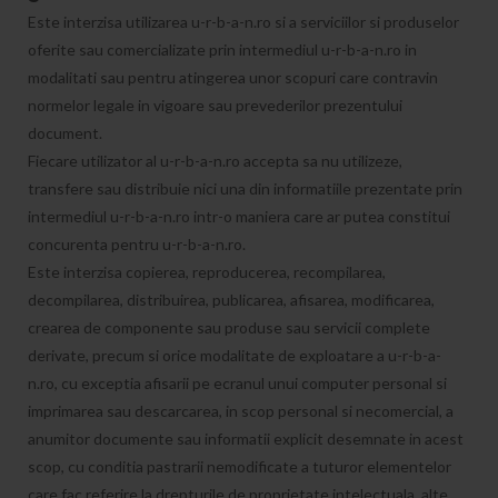
Este interzisa utilizarea u-r-b-a-n.ro si a serviciilor si produselor
oferite sau comercializate prin intermediul u-r-b-a-n.ro in
modalitati sau pentru atingerea unor scopuri care contravin
normelor legale in vigoare sau prevederilor prezentului
document.
Fiecare utilizator al u-r-b-a-n.ro accepta sa nu utilizeze,
transfere sau distribuie nici una din informatiile prezentate prin
intermediul u-r-b-a-n.ro intr-o maniera care ar putea constitui
concurenta pentru u-r-b-a-n.ro.
Este interzisa copierea, reproducerea, recompilarea,
decompilarea, distribuirea, publicarea, afisarea, modificarea,
crearea de componente sau produse sau servicii complete
derivate, precum si orice modalitate de exploatare a u-r-b-a-
n.ro, cu exceptia afisarii pe ecranul unui computer personal si
imprimarea sau descarcarea, in scop personal si necomercial, a
anumitor documente sau informatii explicit desemnate in acest
scop, cu conditia pastrarii nemodificate a tuturor elementelor
care fac referire la drepturile de proprietate intelectuala, alte