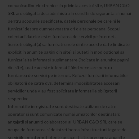
comunicatiilor electronice, in privinta acestui site, URBAN C&O
SRL are obligatia de a administra in conditii de siguranta si numai
pentru scopurile specificate, datele personale pe care ni le
furnizati despre dumneavoastra ori o alta persoana. Scopul
colectarii datelor este: furnizarea de servicii pe internet.
Sunteti obligat(a) sa furnizati unele dintre aceste date (indicate
explicit in anumite pagini din site) si puteti in mod optional sa
furnizati alte informatii suplimentare (indicate in anumite pagini
din site), toate aceste informatii fiind necesare pentru
furnizarea de servicii pe internet. Refuzul furnizarii informatiilor
obligatorii de catre dvs. determina imposibilitatea accesarii
serviciilor unde v-au fost solicitate informatiile obligatorii
respective.
Informatiile inregistrate sunt destinate utilizarii de catre
operator si sunt comunicate numai urmatorilor destinatari:
angajatii si anumiti colaboratori ai URBAN C&O SRL care se
ocupa de furnizarea si de intretinerea infrastructurii legate de
serviciile pe internet oferite pe acest site, precum si anumite