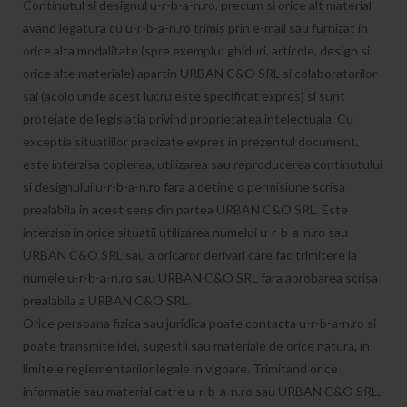
Continutul si designul u-r-b-a-n.ro, precum si orice alt material
avand legatura cu u-r-b-a-n.ro trimis prin e-mail sau furnizat in
orice alta modalitate (spre exemplu: ghiduri, articole, design si
orice alte materiale) apartin URBAN C&O SRL si colaboratorilor
sai (acolo unde acest lucru este specificat expres) si sunt
protejate de legislatia privind proprietatea intelectuala. Cu
exceptia situatiilor precizate expres in prezentul document,
este interzisa copierea, utilizarea sau reproducerea continutului
si designului u-r-b-a-n.ro fara a detine o permisiune scrisa
prealabila in acest sens din partea URBAN C&O SRL. Este
interzisa in orice situatii utilizarea numelui u-r-b-a-n.ro sau
URBAN C&O SRL sau a oricaror derivari care fac trimitere la
numele u-r-b-a-n.ro sau URBAN C&O SRL fara aprobarea scrisa
prealabila a URBAN C&O SRL.
Orice persoana fizica sau juridica poate contacta u-r-b-a-n.ro si
poate transmite idei, sugestii sau materiale de orice natura, in
limitele reglementarilor legale in vigoare. Trimitand orice
informatie sau material catre u-r-b-a-n.ro sau URBAN C&O SRL,