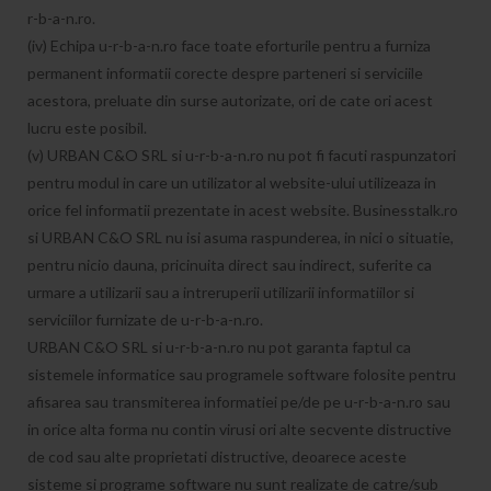
r-b-a-n.ro.
(iv) Echipa u-r-b-a-n.ro face toate eforturile pentru a furniza
permanent informatii corecte despre parteneri si serviciile
acestora, preluate din surse autorizate, ori de cate ori acest
lucru este posibil.
(v) URBAN C&O SRL si u-r-b-a-n.ro nu pot fi facuti raspunzatori
pentru modul in care un utilizator al website-ului utilizeaza in
orice fel informatii prezentate in acest website. Businesstalk.ro
si URBAN C&O SRL nu isi asuma raspunderea, in nici o situatie,
pentru nicio dauna, pricinuita direct sau indirect, suferite ca
urmare a utilizarii sau a intreruperii utilizarii informatiilor si
serviciilor furnizate de u-r-b-a-n.ro.
URBAN C&O SRL si u-r-b-a-n.ro nu pot garanta faptul ca
sistemele informatice sau programele software folosite pentru
afisarea sau transmiterea informatiei pe/de pe u-r-b-a-n.ro sau
in orice alta forma nu contin virusi ori alte secvente distructive
de cod sau alte proprietati distructive, deoarece aceste
sisteme si programe software nu sunt realizate de catre/sub