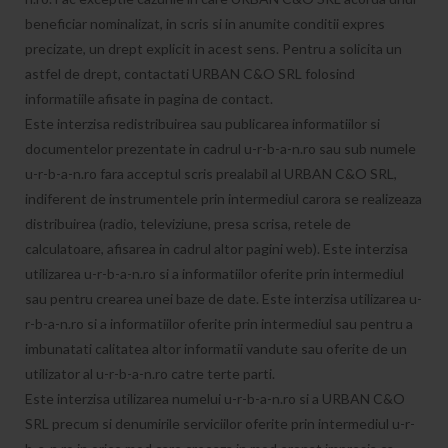
beneficiar nominalizat, in scris si in anumite conditii expres
precizate, un drept explicit in acest sens. Pentru a solicita un
astfel de drept, contactati URBAN C&O SRL folosind
informatiile afisate in pagina de contact.
Este interzisa redistribuirea sau publicarea informatiilor si
documentelor prezentate in cadrul u-r-b-a-n.ro sau sub numele
u-r-b-a-n.ro fara acceptul scris prealabil al URBAN C&O SRL,
indiferent de instrumentele prin intermediul carora se realizeaza
distribuirea (radio, televiziune, presa scrisa, retele de
calculatoare, afisarea in cadrul altor pagini web). Este interzisa
utilizarea u-r-b-a-n.ro si a informatiilor oferite prin intermediul
sau pentru crearea unei baze de date. Este interzisa utilizarea u-
r-b-a-n.ro si a informatiilor oferite prin intermediul sau pentru a
imbunatati calitatea altor informatii vandute sau oferite de un
utilizator al u-r-b-a-n.ro catre terte parti.
Este interzisa utilizarea numelui u-r-b-a-n.ro si a URBAN C&O
SRL precum si denumirile serviciilor oferite prin intermediul u-r-