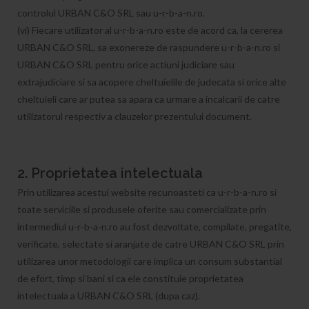
controlul URBAN C&O SRL sau u-r-b-a-n.ro.
(vi) Fiecare utilizator al u-r-b-a-n.ro este de acord ca, la cererea
URBAN C&O SRL, sa exonereze de raspundere u-r-b-a-n.ro si
URBAN C&O SRL pentru orice actiuni judiciare sau
extrajudiciare si sa acopere cheltuielile de judecata si orice alte
cheltuieli care ar putea sa apara ca urmare a incalcarii de catre
utilizatorul respectiv a clauzelor prezentului document.
2. Proprietatea intelectuala
Prin utilizarea acestui website recunoasteti ca u-r-b-a-n.ro si
toate serviciile si produsele oferite sau comercializate prin
intermediul u-r-b-a-n.ro au fost dezvoltate, compilate, pregatite,
verificate, selectate si aranjate de catre URBAN C&O SRL prin
utilizarea unor metodologii care implica un consum substantial
de efort, timp si bani si ca ele constituie proprietatea
intelectuala a URBAN C&O SRL (dupa caz).