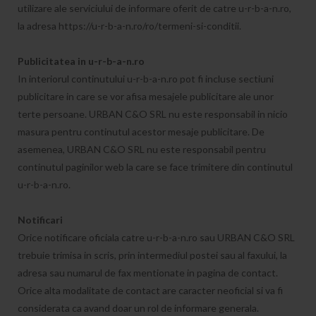
utilizare ale serviciului de informare oferit de catre u-r-b-a-n.ro,
la adresa https://u-r-b-a-n.ro/ro/termeni-si-conditii.
Publicitatea in u-r-b-a-n.ro
In interiorul continutului u-r-b-a-n.ro pot fi incluse sectiuni
publicitare in care se vor afisa mesajele publicitare ale unor
terte persoane. URBAN C&O SRL nu este responsabil in nicio
masura pentru continutul acestor mesaje publicitare. De
asemenea, URBAN C&O SRL nu este responsabil pentru
continutul paginilor web la care se face trimitere din continutul
u-r-b-a-n.ro.
Notificari
Orice notificare oficiala catre u-r-b-a-n.ro sau URBAN C&O SRL
trebuie trimisa in scris, prin intermediul postei sau al faxului, la
adresa sau numarul de fax mentionate in pagina de contact.
Orice alta modalitate de contact are caracter neoficial si va fi
considerata ca avand doar un rol de informare generala.