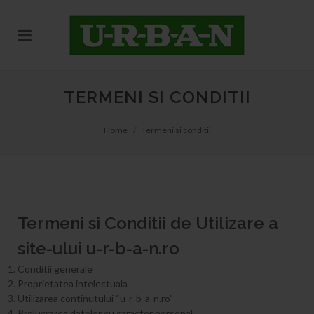
TERMENI SI CONDITII
Home
Termeni si conditii
Termeni si Conditii de Utilizare a
site-ului u-r-b-a-n.ro
Conditii generale
Proprietatea intelectuala
Utilizarea continutului “u-r-b-a-n.ro”
Prelucrarea datelor cu caracter personal