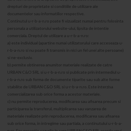
drepturi de proprietate si conditiile de utilizare ale
documentelor sau informatiilor respective.
Continutul u-r-b-a-n.ro poate fi vizualizat numai pentru folosinta
personala a utilizatorului website-ului, lipsita de intentie
comerciala. Dreptul de utilizare a u-r-b-a-n.ro:
a) este individual (apartine numai utilizatorului care acceseaza u-
r-b-a-n.ro si nu poate fi transmis in nici un fel unei alte persoane)
si ne-exclusiv.
b) permite obtinerea anumitor materiale realizate de catre
URBAN C&O SRL si u-r-b-a-n.ro si publicate prin intermediul u-
r-b-a-n.ro sub forma de documente tiparite sau sub alte forme
stabilite de URBAN C&O SRL si u-r-b-a-n.ro. Este interzisa
comercializarea sub orice forma a acestor materiale.
c) nu permite reproducerea, modificarea sau afisarea precum si
participarea la transferul, multiplicarea sau vanzarea de
materiale realizate prin reproducerea, modificarea sau afisarea
sub orice forma, in intregime sau partiala, a continutului u-r-b-a-
n.ro. Fac exceptie cazurile in care URBAN C&O SRL acorda unui