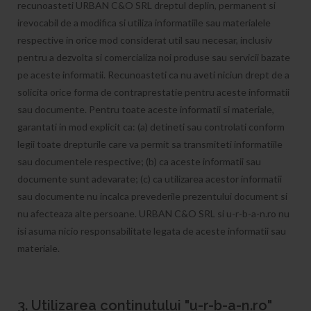
recunoasteti URBAN C&O SRL dreptul deplin, permanent si
irevocabil de a modifica si utiliza informatiile sau materialele
respective in orice mod considerat util sau necesar, inclusiv
pentru a dezvolta si comercializa noi produse sau servicii bazate
pe aceste informatii. Recunoasteti ca nu aveti niciun drept de a
solicita orice forma de contraprestatie pentru aceste informatii
sau documente. Pentru toate aceste informatii si materiale,
garantati in mod explicit ca: (a) detineti sau controlati conform
legii toate drepturile care va permit sa transmiteti informatiile
sau documentele respective; (b) ca aceste informatii sau
documente sunt adevarate; (c) ca utilizarea acestor informatii
sau documente nu incalca prevederile prezentului document si
nu afecteaza alte persoane. URBAN C&O SRL si u-r-b-a-n.ro nu
isi asuma nicio responsabilitate legata de aceste informatii sau
materiale.
3. Utilizarea continutului "u-r-b-a-n.ro"