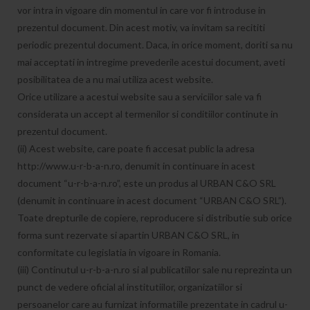
vor intra in vigoare din momentul in care vor fi introduse in
prezentul document. Din acest motiv, va invitam sa recititi
periodic prezentul document. Daca, in orice moment, doriti sa nu
mai acceptati in intregime prevederile acestui document, aveti
posibilitatea de a nu mai utiliza acest website.
Orice utilizare a acestui website sau a serviciilor sale va fi
considerata un accept al termenilor si conditiilor continute in
prezentul document.
(ii) Acest website, care poate fi accesat public la adresa
http://www.u-r-b-a-n.ro, denumit in continuare in acest
document “u-r-b-a-n.ro”, este un produs al URBAN C&O SRL
(denumit in continuare in acest document “URBAN C&O SRL”).
Toate drepturile de copiere, reproducere si distributie sub orice
forma sunt rezervate si apartin URBAN C&O SRL, in
conformitate cu legislatia in vigoare in Romania.
(iii) Continutul u-r-b-a-n.ro si al publicatiilor sale nu reprezinta un
punct de vedere oficial al institutiilor, organizatiilor si
persoanelor care au furnizat informatiile prezentate in cadrul u-