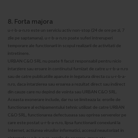
8. Forta majora
u-r-b-a-n.ro este un serviciu activ non-stop (24 de ore pe zi, 7
zile pe saptamana). u-r-b-a-n.ro poate suferi intreruperi
temporare ale functionarii in scopul realizarii de activitati de
intretinere.
URBAN C&O SRL nu poate fi facut responsabil pentru nicio
intarziere sau eroare in continutul furnizat de catre u-r-b-a-n.ro
sau de catre publicatiile aparute in legatura directa cu u-r-b-a-
n.ro, daca intarzierea sau eroarea a rezultat direct sau indirect
din cauze care nu depind de vointa sau URBAN C&O SRL.
Aceasta exonerare include, dar nu se limiteaza la: erorile de
functionare al echipamentului tehnic utilizat de catre URBAN
C&O SRL, functionarea defectuoasa sau oprirea serverelor pe
care este postat u-r-b-a-n.ro, lipsa functionarii conexiunii la
Internet, actiunea virusilor informatici, accesul neautorizat in
sistemele u-r-b-a-n.ro, erorile de operare, greva etc.