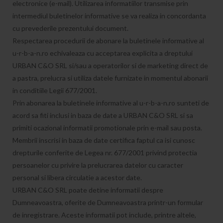
electronice (e-mail). Utilizarea informatiilor transmise prin
intermediul buletinelor informative se va realiza in concordanta
cu prevederile prezentului document.
Respectarea procedurii de abonare la buletinele informative al
u-r-b-a-n.ro echivaleaza cu acceptarea explicita a dreptului
URBAN C&O SRL si/sau a operatorilor si de marketing direct de
a pastra, prelucra si utiliza datele furnizate in momentul abonarii
in conditiile Legii 677/2001.
Prin abonarea la buletinele informative al u-r-b-a-n.ro sunteti de
acord sa fiti inclusi in baza de date a URBAN C&O SRL si sa
primiti ocazional informatii promotionale prin e-mail sau posta.
Membrii inscrisi in baza de date certifica faptul ca isi cunosc
drepturile conferite de Legea nr. 677/2001 privind protectia
persoanelor cu privire la prelucrarea datelor cu caracter
personal si libera circulatie a acestor date.
URBAN C&O SRL poate detine informatii despre
Dumneavoastra, oferite de Dumneavoastra printr-un formular
de inregistrare. Aceste informatii pot include, printre altele,