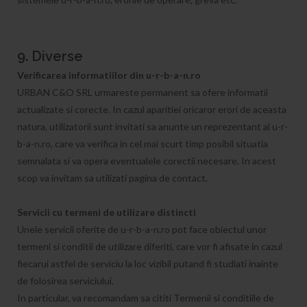
9. Diverse
Verificarea informatiilor din u-r-b-a-n.ro
URBAN C&O SRL urmareste permanent sa ofere informatii
actualizate si corecte. In cazul aparitiei oricaror erori de aceasta
natura, utilizatorii sunt invitati sa anunte un reprezentant al u-r-
b-a-n.ro, care va verifica in cel mai scurt timp posibil situatia
semnalata si va opera eventualele corectii necesare. In acest
scop va invitam sa utilizati pagina de contact.
Servicii cu termeni de utilizare distincti
Unele servicii oferite de u-r-b-a-n.ro pot face obiectul unor
termeni si conditii de utilizare diferiti, care vor fi afisate in cazul
fiecarui astfel de serviciu la loc vizibil putand fi studiati inainte
de folosirea serviciului.
In particular, va recomandam sa cititi Termenii si conditiile de