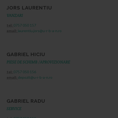
JORS LAURENTIU
VANZARI
tel:
0757 050 157
email:
laurentiu.jors@u-r-b-a-n.ro
GABRIEL HICIU
PIESE DE SCHIMB /APROVIZIONARE
tel:
0757 050 156
email:
depozit@u-r-b-a-n.ro
GABRIEL RADU
SERVICE