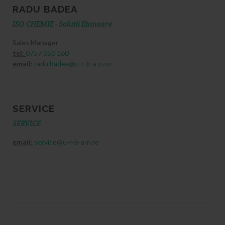
RADU BADEA
ISO CHEMIE - Solutii Etansare
Sales Manager
tel:
0757 050 160
email:
radu.badea@u-r-b-a-n.ro
SERVICE
SERVICE
email:
service@u-r-b-a-n.ro