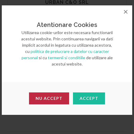
URBAN C&O SRL
×
Str. Soldat Matac Gheorghe nr.27
Sector 2, Bucuresti COD: 020341
Atentionare Cookies
Utilizarea cookie-urilor este necesara functionarii
acestui website. Prin continuarea navigarii va dati
implicit acordul in legatura cu utilizarea acestora,
cu
politica de prelucrare a datelor cu caracter
personal
si cu
termenii si conditiile
de utilizare ale
acestui website.
EMAIL
E-mail: office@u-r-b-a-n.ro
NU ACCEPT
ACCEPT