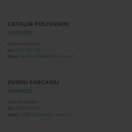
CATALIN POLIVANOV
CONDUCERE
Director Executiv
tel:
0757 050 151
email:
catalin.polivanov@u-r-b-a-n.ro
OVIDIU FARCASIU
CONDUCERE
Director General
tel:
0757 050 150
email:
ovidiu.farcasiu@u-r-b-a-n.ro